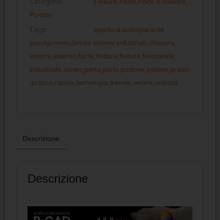
Categorie:
Finiture
,
Porte
,
Porte e finestre
,
Portoni
Tags:
apertura
,
autoriparante
,
avvolgimento
,
breda sistemi industriali
,
chiusura
,
esterni
,
esterno
,
facile
,
finitura
,
finiture
,
funzionale
,
industriale
,
lampo
,
porta
,
porte
,
portone
,
portoni
,
pratici
,
pratico
,
rapide
,
tecnologia
,
transiti
,
veloce
,
velocità
Descrizione
Descrizione