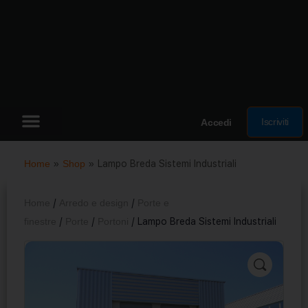
Iscriviti
Accedi
Home
»
Shop
»
Lampo Breda Sistemi Industriali
Home
/
Arredo e design
/
Porte e
finestre
/
Porte
/
Portoni
/ Lampo Breda Sistemi Industriali