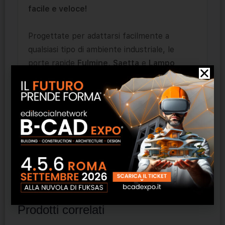
facile e veloce!
Progettate per adattarsi facilmente a
qualsiasi tipo di ambiente industriale, le
porte rapide
Fulmine
,
Saetta
e
Lampo
rappresentano la soluzioni perfetta per le
situazioni in cui l’attività sul lavoro è
frenetica e si rendono necessari sistemi
pratici
e
funzionali
. Una serie caratterizzata
da requisiti di sicurezza, affidabilità e
tecnologia sopra la media, parte integrante
del DNA
Breda
.
Prodotti correlati