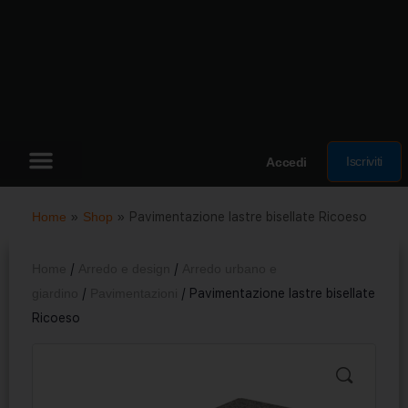
Iscriviti
Accedi
Home
»
Shop
»
Pavimentazione lastre bisellate Ricoeso
Home
/
Arredo e design
/
Arredo urbano e
giardino
/
Pavimentazioni
/ Pavimentazione lastre bisellate
Ricoeso