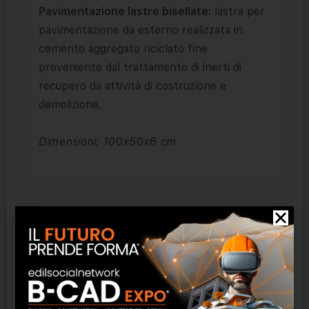
Pavimentazione lastre bisellate:
lastra per
pavimentazione da esterno realizzata in
cemento aggregato riciclato fine
proveniente dal trattamento di inerti di
recupero da attività di costruzione e
demolizione.
Dimensioni: 100x50x6 cm
Prodotti correlati