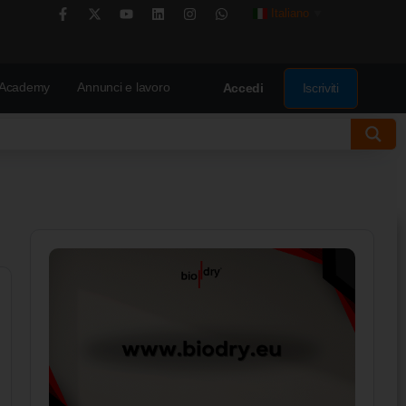
Italiano
▼
Academy
Annunci e lavoro
Iscriviti
Accedi