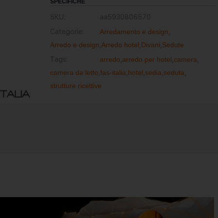
SPECIFICHE
SKU:
aa5930806570
Categorie:
Arredamento e design
,
Arredo e design
,
Arredo hotel
,
Divani
,
Sedute
Tags:
arredo
,
arredo per hotel
,
camera
,
camera da letto
,
fas-italia
,
hotel
,
sedia
,
seduta
,
strutture ricettive