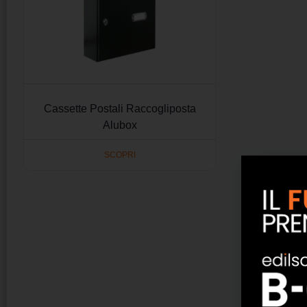
Cassette Postali Raccogliposta
Alubox
SCOPRI