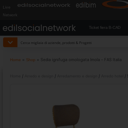
Live
Network
Ticket fiera B-CAD
Home
»
Shop
»
Sedia ignifuga omologata Imola – FAS Italia
Home
/
Arredo e design
/
Arredamento e design
/
Arredo hotel
/ 