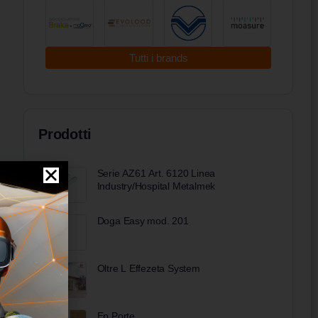
Tutti i brands
Prodotti
Serie AZ61 Art. 6120 Linea
Industry/Hospital Metalmek
Doga Easy mod. 201
Oltre L Effezeta System
Ep Porte