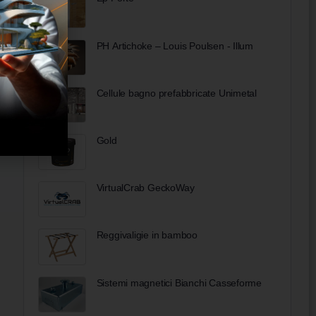
PH Artichoke – Louis Poulsen - Illum
Cellule bagno prefabbricate Unimetal
Gold
VirtualCrab GeckoWay
Reggivaligie in bamboo
Sistemi magnetici Bianchi Casseforme