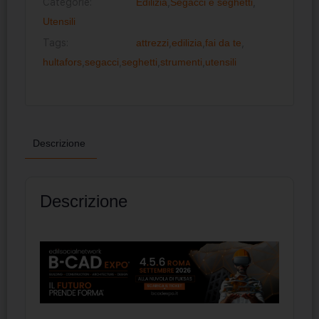
Categorie:
Edilizia
,
Segacci e seghetti
,
Utensili
Tags:
attrezzi
,
edilizia
,
fai da te
,
hultafors
,
segacci
,
seghetti
,
strumenti
,
utensili
Descrizione
Descrizione