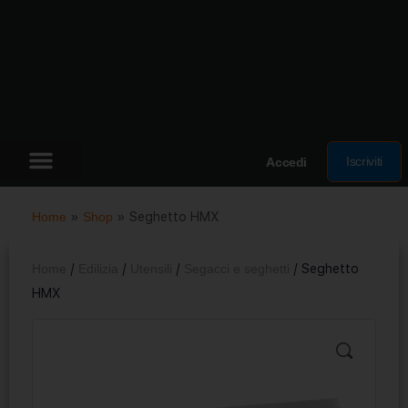
Iscriviti
Accedi
Home
»
Shop
»
Seghetto HMX
Home
/
Edilizia
/
Utensili
/
Segacci e seghetti
/ Seghetto
HMX