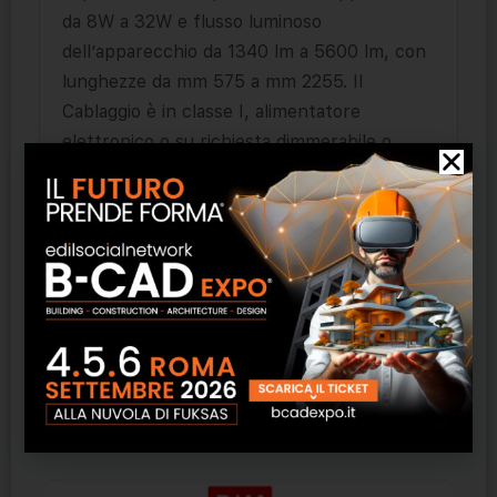
da 8W a 32W e flusso luminoso
dell’apparecchio da 1340 lm a 5600 lm, con
lunghezze da mm 575 a mm 2255. Il
Cablaggio è in classe I, alimentatore
elettronico o su richiesta dimmerabile o
elettronico dimmerabile DALI, su richiesta
complesso di emergenza. Possibilità di avere
LED 3000K – 4000K. Applicazione ideale
per piccole e grandi aree commerciali, locali
pubblici, locali residenziali, negozi, uffici,
strutture ricettive.
Prodotti correlati