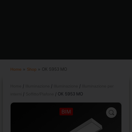
Home
»
Shop
»
OK 5953 MO
Home
/
Illuminazione
/
Illuminazione
/
Illuminazione per
interni
/
Soffitto/Plafone
/ OK 5953 MO