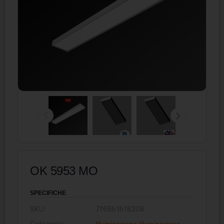
OK 5953 MO
SPECIFICHE
SKU:
7f68b1b18208
Categorie:
Illuminazione
,
Illuminazione
,