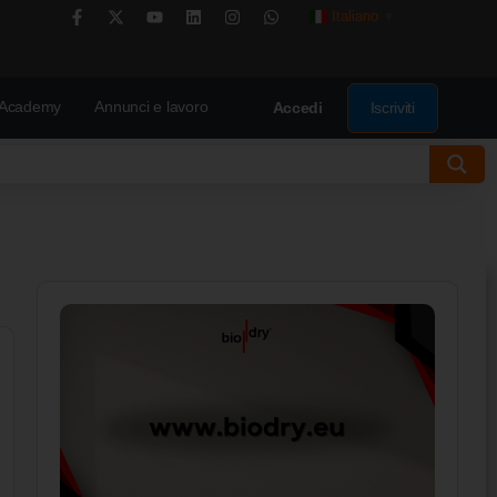
Italiano
▼
Academy
Annunci e lavoro
Iscriviti
Accedi