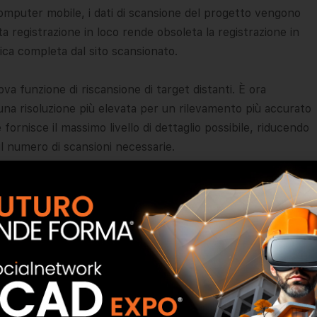
puter mobile, i dati di scansione del progetto vengono
registrazione in loco rende obsoleta la registrazione in
ca completa dal sito scansionato.
va funzione di riscansione di target distanti. È ora
 una risoluzione più elevata per un rilevamento più accurato
 fornisce il massimo livello di dettaglio possibile, riducendo
 il numero di scansioni necessarie.
 FocusM 70 caratterizzato dalla stessa distanza a breve
meno avanzate e di una precisione della distanza di livello
interno e applicazioni su piccole aree.
no libertà di scelta illimitata di sfruttare gli strumenti
o. I dati delle nuvole di punti acquisiti con i laser scanner
i software tra cui CAM2 SCENE, CAM2 As-Built, CAM2-