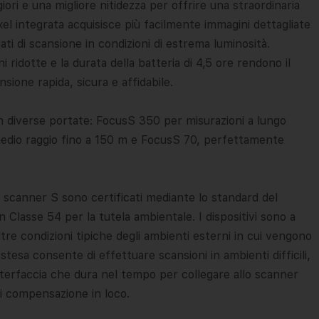
ri e una migliore nitidezza per offrire una straordinaria
 integrata acquisisce più facilmente immagini dettagliate
ti di scansione in condizioni di estrema luminosità.
 ridotte e la durata della batteria di 4,5 ore rendono il
ione rapida, sicura e affidabile.
on diverse portate: FocusS 350 per misurazioni a lungo
medio raggio fino a 150 m e FocusS 70, perfettamente
ser scanner S sono certificati mediante lo standard del
in Classe 54 per la tutela ambientale. I dispositivi sono a
tre condizioni tipiche degli ambienti esterni in cui vengono
stesa consente di effettuare scansioni in ambienti difficili,
interfaccia che dura nel tempo per collegare allo scanner
di compensazione in loco.