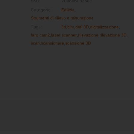
SKU:
70a8b60325de
Categorie:
Edilizia
,
Strumenti di rilievo e misurazione
Tags:
3d
,
bim
,
dati 3D
,
digitalizzazione
,
faro cam2
,
laser scanner
,
rilevazione
,
rilevazione 3D
,
scan
,
scansionare
,
scansione 3D