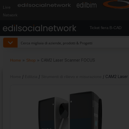
Live
Network
Ticket fiera B-CAD
Home
»
Shop
»
CAM2 Laser Scanner FOCUS
Home
/
Edilizia
/
Strumenti di rilievo e misurazione
/ CAM2 Laser