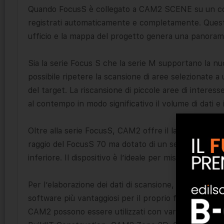
Quando FocusS è collegato a CAM2 SCENE su un com
registrati automaticamente e completamente. Questa 
ufficio e la mappa del progetto genera una panorami
Sia la serie Focus S che la serie M supportano la nuo
possibile ripetere la scansione di aree selezionate a
del target. La riscansione di piccole aree di interesse
al contempo in modo significativo il volume di dati e
Oltre alla serie FocusS, CAM2 offre il laser scanner
raggio del FocusS 70 ma dotato di un set di funzioni 
inferiore. Il dispositivo è l’ideale per misurazioni in 
Per l’elaborazione dei dati di scansione, gli utenti han
software più vantaggiosi per il proprio flusso di lavor
CAM2 possono essere utilizzati con vari pacchett