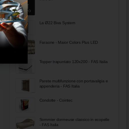
La Ø22 Biva System
Faraone - Maior Colors Plus LED
Topper trapuntato 120x200 - FAS Italia
Parete multifunzione con portavaligia e
appenderia - FAS Italia
Condotte - Cointec
Sommier dormeuse classico in ecopelle
- FAS Italia