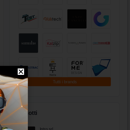
Tutti i brands
Prodotti
Intro srl