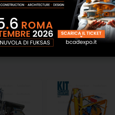
 o software di terze parti come Autodesk ReCap.
ire le scansioni anche in piena luce solare. La scansione
za limiti i dati di scansione tramite SCENE Webshare Cloud
nte mobile.