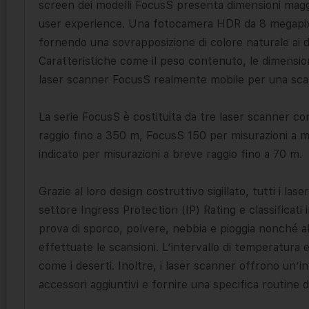
screen dei modelli FocusS presenta dimensioni maggio
user experience. Una fotocamera HDR da 8 megapixel
fornendo una sovrapposizione di colore naturale ai da
Caratteristiche come il peso contenuto, le dimensioni
laser scanner FocusS realmente mobile per una scans
La serie FocusS è costituita da tre laser scanner c
raggio fino a 350 m, FocusS 150 per misurazioni a 
indicato per misurazioni a breve raggio fino a 70 m.
Grazie al loro design costruttivo sigillato, tutti i la
settore Ingress Protection (IP) Rating e classificati 
prova di sporco, polvere, nebbia e pioggia nonché al
effettuate le scansioni. L’intervallo di temperatura e
come i deserti. Inoltre, i laser scanner offrono un’
accessori aggiuntivi e fornire una specifica routine 