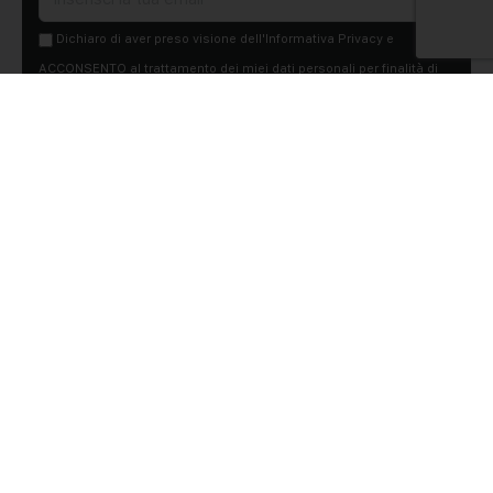
Dichiaro di aver preso visione dell'Informativa Privacy e
ACCONSENTO al trattamento dei miei dati personali per finalità di
marketing da parte di Edilsocialnetwork
(Per visionare la Privacy Policy
clicca qui).
Iscriviti
Pubblicità
Chi siamo
Contattaci
Condizioni Generali
Condizioni pagine
Utilizzo del Social Network
Privacy Policy
Cookie Policy
© 2015-2026 - Social Net Srl P.IVA