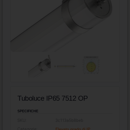
Tuboluce IP65 7512 OP
SPECIFICHE
SKU:
3c113a5b8beb
Categorie:
Elevato grado di IP
,