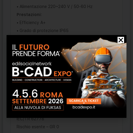
• Alimentazione 220~240 V / 50-60 Hz
Prestazioni:
• Efficiency A+
• Grado di protezione IP65
• Lifetime (Ta=25°C) 50000h L80B10
Marchi:
CE
Normative:
EN 60598-1
EN 60598-2-1
EN 62031
Sicurezza fotobiologica delle lampade e
sistemi di lampade:
EN 62471
IEC/TR 62778
Rischio esente – GR 0