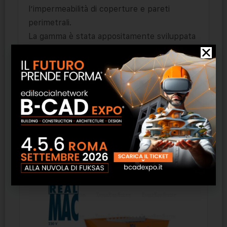
l’impermeabilità di coperture e pareti
perimetrali.
La gamma è stata appositamente sviluppata
per integrare le prestazioni di coperture e di
pareti perimetrali in edilizia, realizzate con gli
isolanti URSA.
IMPIEGHI PREFERENZIALI: coperture a
falde, coperture piane, pareti perimetrali.
Prodotti correlati