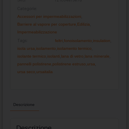
Categorie:
Accessori per impermeabilizzazioni
,
Barriere al vapore per coperture
,
Edilizia
,
Impermeabilizzazione
Tags:
feltri
,
fonoisolamento
,
insulation
,
isola ursa
,
isolamento
,
isolamento termico
,
isolante termico
,
isolanti
,
lana di vetro
,
lana minerale
,
pannelli polistirene
,
polistirene estruso
,
ursa
,
ursa seco
,
ursaitalia
Descrizione
Descrizione