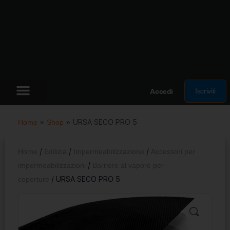
Iscriviti
Accedi
Home
»
Shop
»
URSA SECO PRO 5
Home
/
Edilizia
/
Impermeabilizzazione
/
Accessori per
impermeabilizzazioni
/
Barriere al vapore per
coperture
/ URSA SECO PRO 5