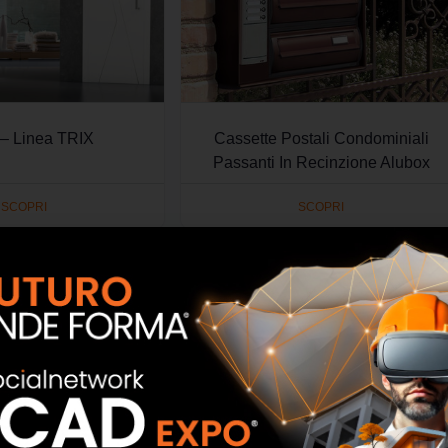
 – Linea TRIX
Cassette Postali Condominiali
Passanti In Recinzione Alubox
SCOPRI
SCOPRI