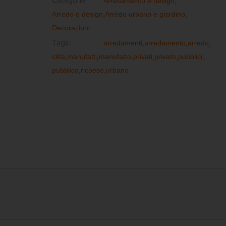
Categorie:
Arredamento e design
,
Arredo e design
,
Arredo urbano e giardino
,
Decorazioni
Tags:
arredamenti
,
arredamento
,
arredo
,
città
,
manufatti
,
manufatto
,
privati
,
privato
,
pubblici
,
pubblico
,
ricoeso
,
urbano