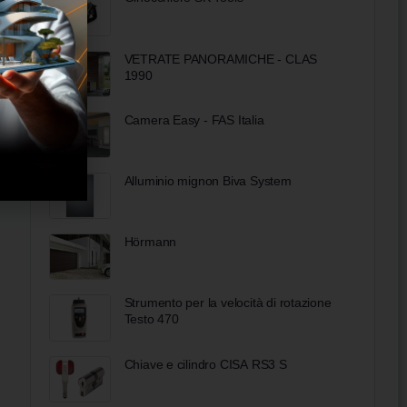
VETRATE PANORAMICHE - CLAS
1990
Camera Easy - FAS Italia
Alluminio mignon Biva System
Hörmann
Strumento per la velocità di rotazione
Testo 470
Chiave e cilindro CISA RS3 S