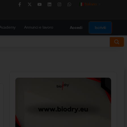
Italiano
▼
Academy
Annunci e lavoro
Iscriviti
Accedi