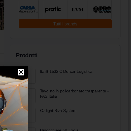
Tutti i brands
Prodotti
Italift 1532iC Dercar Logistica
Tavolino in policarbonato trasparente -
FAS Italia
Cz light Biva System
Ginocchiere SK Tools