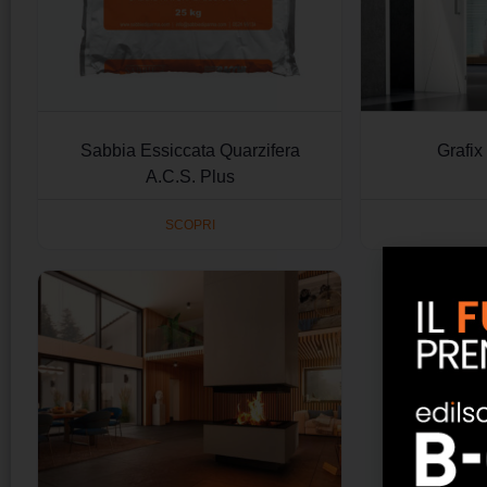
Sabbia Essiccata Quarzifera
Grafix
A.C.S. Plus
SCOPRI