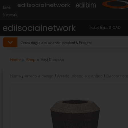
Live
Network
Ticket fiera B-CAD
Home
»
Shop
»
Vasi Ricoeso
Home
/
Arredo e design
/
Arredo urbano e giardino
/
Decorazioni