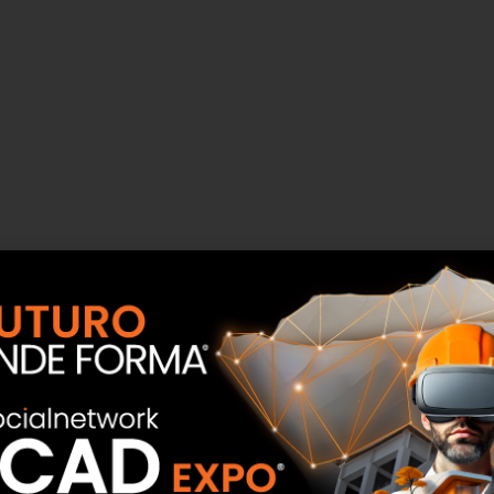
ture: Gradini aventi lati tranciati – Grandini aventi lati