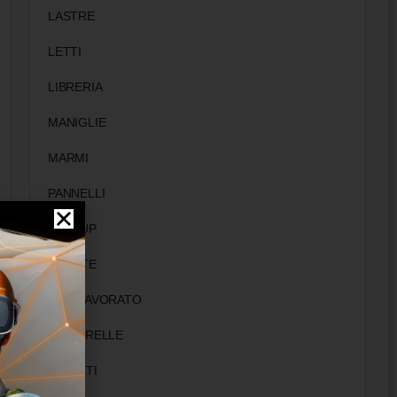
LASTRE
LETTI
LIBRERIA
MANIGLIE
MARMI
PANNELLI
ROLLUP
SEDUTE
SEMILAVORATO
TAPPARELLE
TAPPETI