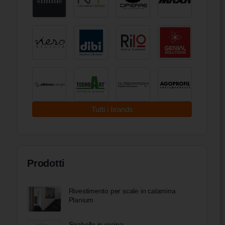
Tutti i brands
Prodotti
Rivestimento per scale in calamina
Planium
Sgabello in resina