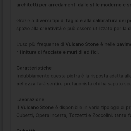
architetti per arredamenti dallo stile moderno e s
Grazie a
diversi tipi di taglio e alla calibratura dei 
spazio alla
creatività
e può essere utilizzato per la
d
L’uso più frequente di
Vulcano Stone
è nelle
pavim
rifinitura di facciate e muri di edifici
.
Caratteristiche
Indubbiamente questa pietra è la risposta adatta alle
bellezza
farà sentire protagonista chi ha saputo sceg
Lavorazione
Il
Vulcano Stone
è disponibile in varie tipologie di p
Cubetti, Opera incerta, Tozzetti e Zoccolini: tante fo