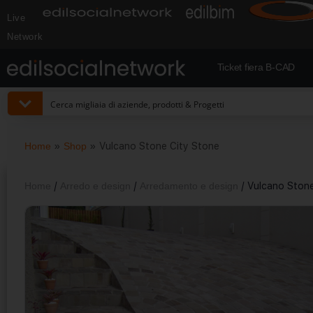
Live
Network
Ticket fiera B-CAD
Home
»
Shop
»
Vulcano Stone City Stone
Home
/
Arredo e design
/
Arredamento e design
/ Vulcano Stone