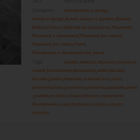
SKU:
fd951553e39b
Categorie:
Arredamento e design
,
Arredo e design
,
Arredo urbano e giardino
,
Basalto
,
Edilizia
,
Finiture
,
Materiali da costruzione
,
Pavimenti
,
Pavimenti e rivestimenti
,
Pavimenti per esterni
,
Pavimenti per interni
,
Pietra
,
Rivestimenti e decorazioni per pareti
Tags:
basalto
,
bellezza
,
citystone
,
cromatura
,
cubetti
,
Decorazione
,
decorazioni
,
edifici
,
facciata
,
facciate
,
gradini
,
materiale
,
materiali
,
muri
,
muro
,
pavimentazione
,
pavimenti
,
pavimento
,
piastrelle
,
pietra
,
prodotti
,
prodotto
,
rifiniturarifiniture
,
rivestimenti
,
Rivestimento
,
scale
,
strutturale
,
tozzatti
,
vulcano
,
zoccolini