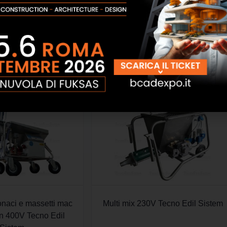
onaci e massetti mac
Multi mix 230V Tecno Edil Sistem
on 400V Tecno Edil