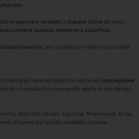
ofisticato
.
pezzi
in spessore variabile
, il
Vulcano Stone
da ampio
ecorazione di qualsiasi ambiente o superficie
.
entazioni esterne
, ma i risultati sono ottimi anche nella
 richieste più varie ed esigenti e con la sua
ineguagliabile
lierla o consigliarla in scenografie adatte al suo impiego.
rodotto, Piastrelle, Gradini, Lastrame, Rivestimenti, Scale,
rme differenti per infinite possibilità creative.