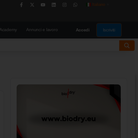
Italiano
▼
Academy
Annunci e lavoro
Iscriviti
Accedi