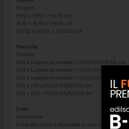
Cubetti:
Prodotti:
(4/6) x (4/6) x H(4/6) cm
(6-8) x (6-8) x H(6-8) cm
(10/12) x (10/12) x H(10/12) cm
Piastrelle:
Prodotti:
(30) x Lunghezza variabile x H(2/3/4/5/6/8/10) cm
(35) x Lunghezza variabile x H(2/3/4/5/6/8/10) cm
(40) x Lunghezza variabile x H(2/3/4/5/6/8/10) cm
(20) x (40) x H(2/3/4/5/6/8/10) cm
(30) x (60) x H(2/3/4/5/6/8/10) cm
Scale:
Lavorazione:
Il Vulcano Stone è disponibile in varie tipologie di fini