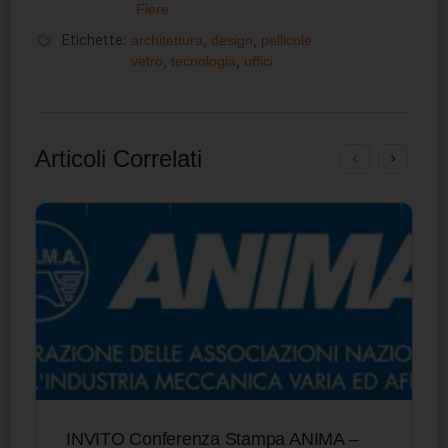
Fiere
Etichette:
architettura
,
design
,
pellicole
vetro
,
tecnologia
,
uffici
Articoli Correlati
INVITO Conferenza Stampa ANIMA –