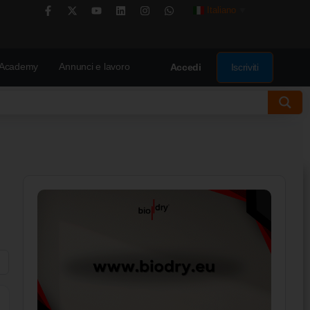
Italiano
▼
Academy
Annunci e lavoro
Iscriviti
Accedi