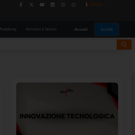
Italiano
▼
Academy
Annunci e lavoro
Iscriviti
Accedi