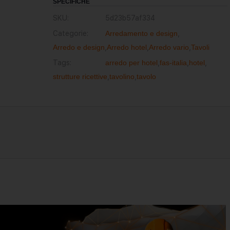
SPECIFICHE
SKU:
5d23b57af334
Categorie:
Arredamento e design
,
Arredo e design
,
Arredo hotel
,
Arredo vario
,
Tavoli
Tags:
arredo per hotel
,
fas-italia
,
hotel
,
strutture ricettive
,
tavolino
,
tavolo