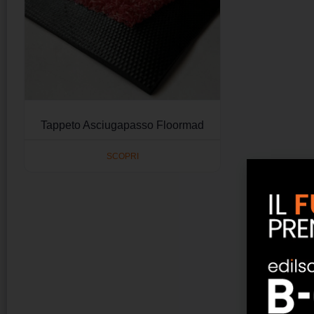
Tappeto Asciugapasso Floormad
SCOPRI