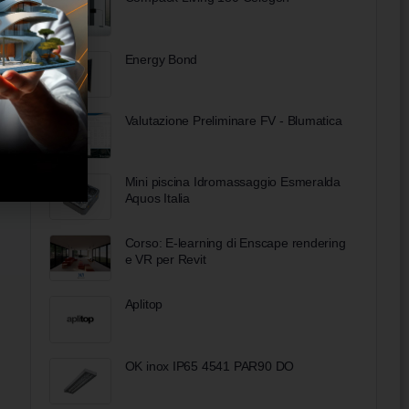
Energy Bond
Valutazione Preliminare FV - Blumatica
Mini piscina Idromassaggio Esmeralda
Aquos Italia
Corso: E-learning di Enscape rendering
e VR per Revit
Aplitop
OK inox IP65 4541 PAR90 DO