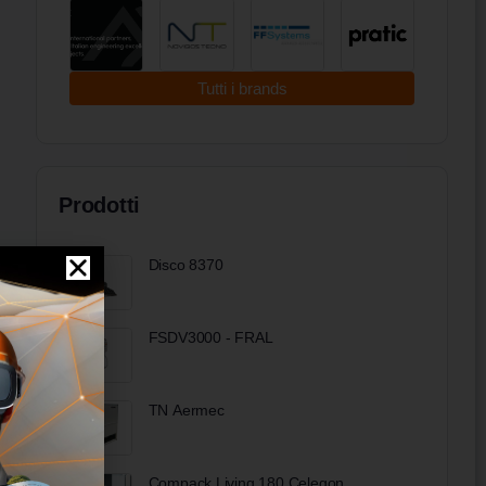
Tutti i brands
Prodotti
Disco 8370
FSDV3000 - FRAL
TN Aermec
Compack Living 180 Celegon