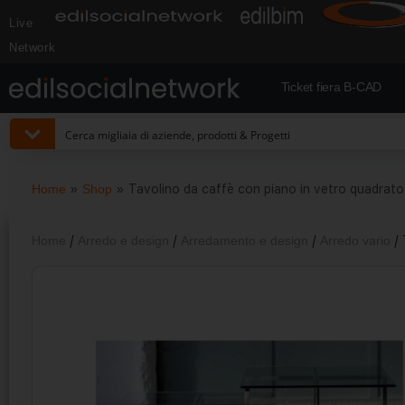
Live
Network
Ticket fiera B-CAD
Home
»
Shop
»
Tavolino da caffè con piano in vetro quadrato 
Home
/
Arredo e design
/
Arredamento e design
/
Arredo vario
/ 