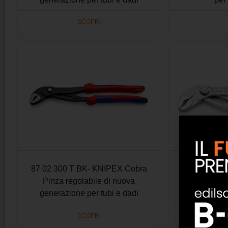
SCOPRI
87 02 300 T BK- KNIPEX Cobra
87 03 125 – 
Pinza regolabile di nuova
regolabile d
generazione per tubi e dadi
per tubi
SCOPRI