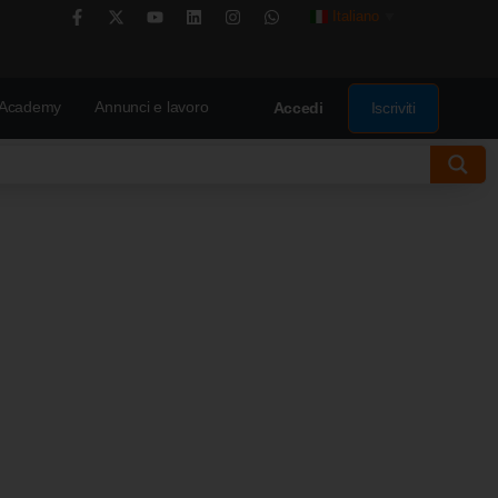
Italiano
▼
Academy
Annunci e lavoro
Iscriviti
Accedi