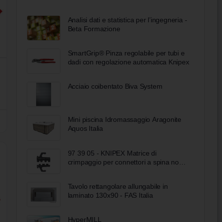
Analisi dati e statistica per l’ingegneria -
Beta Formazione
SmartGrip® Pinza regolabile per tubi e
dadi con regolazione automatica Knipex
Acciaio coibentato Biva System
Mini piscina Idromassaggio Aragonite
Aquos Italia
97 39 05 - KNIPEX Matrice di
crimpaggio per connettori a spina non
isolati (ampiezza connettore 4,8 + 6,3
mm)
Tavolo rettangolare allungabile in
laminato 130x90 - FAS Italia
HyperMILL