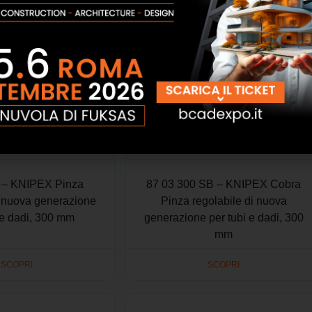
 – KNIPEX Pinza
87 03 300 SB – KNIPEX Cobra
i nuova generazione
Pinza regolabile di nuova
 e dadi, 300 mm
generazione per tubi e dadi, 300
mm
SCOPRI
SCOPRI