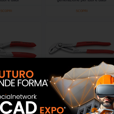
SCOPRI
SCOPRI
KNIPEX Cobra Pinza
87 03 250 – KNIPEX Cobra Pinza
i nuova generazione
regolabile di nuova generazione
 e dadi, 125 mm
per tubi e dadi, 250 mm
SCOPRI
SCOPRI