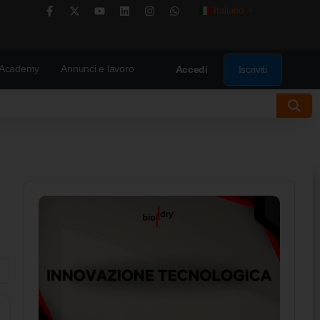
Italiano
▼
Academy
Annunci e lavoro
Iscriviti
Accedi