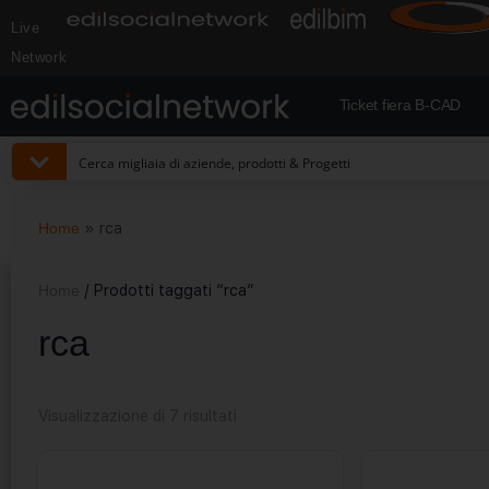
Live
Network
Ticket fiera B-CAD
Home
»
rca
Home
/ Prodotti taggati “rca”
rca
Visualizzazione di 7 risultati