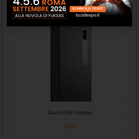
SCOPRI
Giava KRB Fondital
SCOPRI