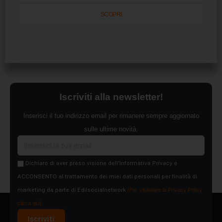
SCOPRI
Iscriviti alla newsletter!
Inserisci il tuo indirizzo email per rimanere sempre aggiornato
sulle ultime novità.
Dichiaro di aver preso visione dell'Informativa Privacy e
ACCONSENTO al trattamento dei miei dati personali per finalità di
marketing da parte di Edilsocialnetwork
(Per visionare la Privacy Policy
clicca qui).
Iscriviti