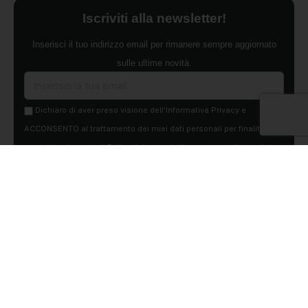
Iscriviti alla newsletter!
Inserisci il tuo indirizzo email per rimanere sempre aggiornato
sulle ultime novità.
Dichiaro di aver preso visione dell'Informativa Privacy e
ACCONSENTO al trattamento dei miei dati personali per finalità di
marketing da parte di Edilsocialnetwork
(Per visionare la Privacy Policy
clicca qui).
Iscriviti
Pubblicità
Chi siamo
Contattaci
Condizioni Generali
Condizioni pagine