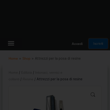
Iscriviti
Accedi
Home
»
Shop
»
Attrezzi per la posa di resine
Home
/
Edilizia
/
Intonaci, vernici e
collanti
/
Resine
/ Attrezzi per la posa di resine