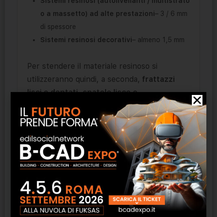
Sistemi resinosi (autolivellanti / multistrato
o a massetto) ad alte prestazioni
– 3 / 6 mm
di spessore
Sistemi resinosi decorativi
– almeno 1,5 mm
Per stendere il materiale resinoso si
utilizzeranno quindi, a seconda,
frattazzi
lisci o dentati
,
spatole lisce o
dentate
,
racle
(per rasatura, dentate o
regolabili) o
squeeges
(tira acqua) e varie
tipologie di
frattazzi
adatti soprattutto
per
la finitura
.
Dopo la stesura del prodotto, quando è
ancora fresco, è essenziale l’impiego di
rulli
frangibolle
per liberare l’aria inglobata
durante la miscelazione. Ne esistono di
diversa tipologia (con aghi in metallo o in