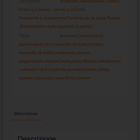
Categorie:
Accessori
,
Attrezzature
,
Edilizia
,
Finiture
,
Intonaci, vernici e collanti
,
Pavimenti e rivestimenti
,
Prodotti per la posa
,
Resine
,
Rivestimento delle supercifi
,
Superfici
Tags:
accessori
,
attrezzature
,
autolivellanti
,
decorativi
,
film
,
finitura
,
frattazzi
,
massetto di malta
,
multistrato
,
pistole
,
poggiamano chiodati
,
posa
,
racle
,
Resine
,
rivestimenti
,
rubinetti
,
rulli frangibolle
,
sandali
,
sistemi
,
sottile
,
spatole
,
squeeges
,
superficie
,
trimmer
Descrizione
Descrizione