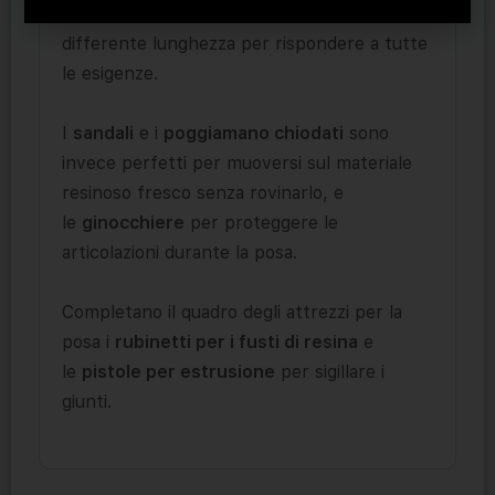
nylon), di diverse altezze, con aghi di
differente lunghezza per rispondere a tutte
le esigenze.
I
sandali
e i
poggiamano chiodati
sono
invece perfetti per muoversi sul materiale
resinoso fresco senza rovinarlo, e
le
ginocchiere
per proteggere le
articolazioni durante la posa.
Completano il quadro degli attrezzi per la
posa i
rubinetti per i fusti di resina
e
le
pistole per estrusione
per sigillare i
giunti.