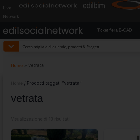
Live
Network
Ticket fiera B-CAD
Home
»
vetrata
Home
/ Prodotti taggati “vetrata”
vetrata
Visualizzazione di 13 risultati