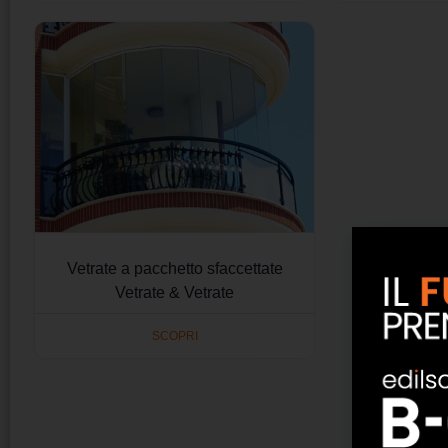
Vetrate a pacchetto sfaccettate
Vetrate & Vetrate
SCOPRI