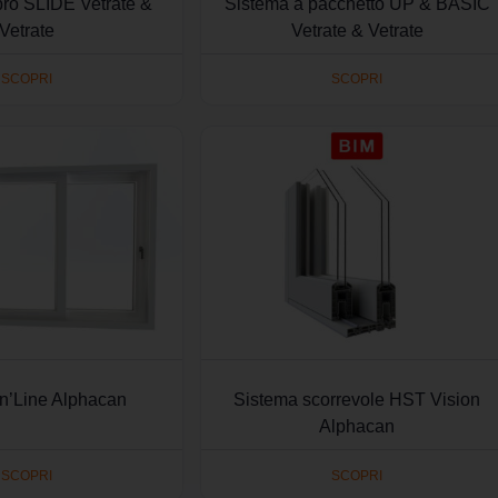
bro SLIDE Vetrate &
Sistema a pacchetto UP & BASIC
Vetrate
Vetrate & Vetrate
SCOPRI
SCOPRI
In’Line Alphacan
Sistema scorrevole HST Vision
Alphacan
SCOPRI
SCOPRI