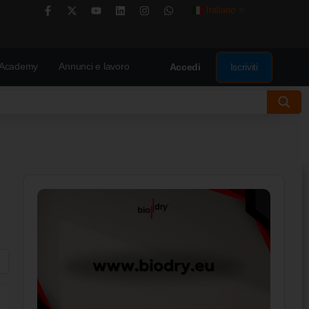
Italiano
▼
Academy
Annunci e lavoro
Iscriviti
Accedi