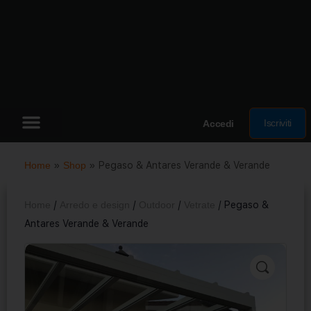
Iscriviti
Accedi
Home
»
Shop
»
Pegaso & Antares Verande & Verande
Home
/
Arredo e design
/
Outdoor
/
Vetrate
/ Pegaso &
Antares Verande & Verande