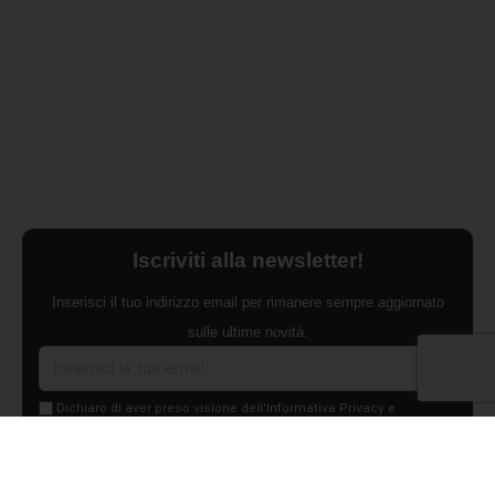
Iscriviti alla newsletter!
Inserisci il tuo indirizzo email per rimanere sempre aggiornato
sulle ultime novità.
Dichiaro di aver preso visione dell'Informativa Privacy e
ACCONSENTO al trattamento dei miei dati personali per finalità di
marketing da parte di Edilsocialnetwork
(Per visionare la Privacy Policy