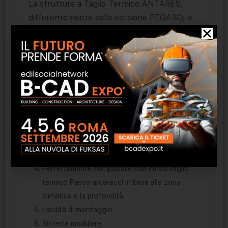
La struttura a Taglio Termico ANTARES,
differentemente dalla versione PEGASO, è
provvista di ponti termici che, insieme
all’utilizzo di un vetro camera, ne
garantiscono un eccezionale isolamento.
CARATTERISTICHE TECNICHE
Vetro camera minima 44.2-GAS-Gmm
Profilo a taglio termico
Configurabile normale o passante a pensilina
Realizzabile con soluzione finto piano
Perfettamente compatibile con infissi taglio
termico Passo arcarecci in base alla zona
climatica e la profondità
Facilità di montaggio
Sistema modulare