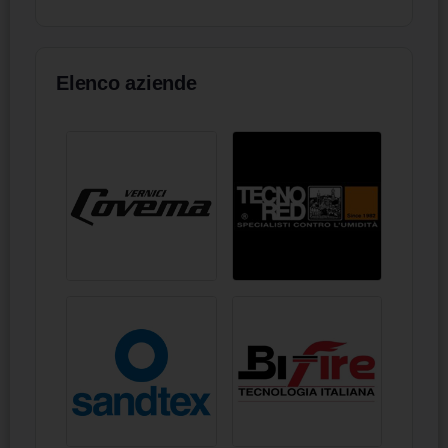
s.m.i. ItaliaCorsi
Elenco aziende