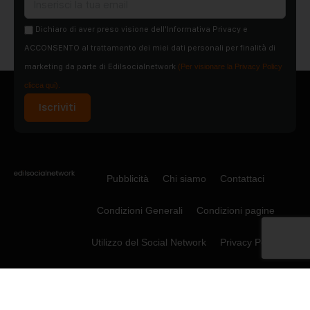
Dichiaro di aver preso visione dell'Informativa Privacy e
ACCONSENTO al trattamento dei miei dati personali per finalità di
marketing da parte di Edilsocialnetwork
(Per visionare la Privacy Policy
clicca qui).
Iscriviti
Pubblicità
Chi siamo
Contattaci
Condizioni Generali
Condizioni pagine
Utilizzo del Social Network
Privacy Policy
Cookie Policy
© 2015-2026 - Social Net Srl P.IVA