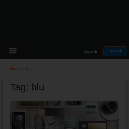
Iscriviti
Accedi
Home
»
blu
Tag:
blu