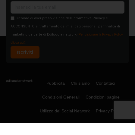
Dichiaro di aver preso visione dell'Informativa Privacy e
ACCONSENTO al trattamento dei miei dati personali per finalità di
marketing da parte di Edilsocialnetwork
(Per visionare la Privacy Policy
clicca qui).
Iscriviti
Pubblicità
Chi siamo
Contattaci
Condizioni Generali
Condizioni pagine
Utilizzo del Social Network
Privacy Policy
Cookie Policy