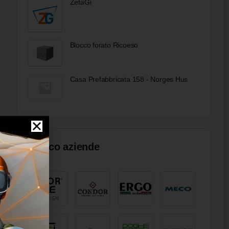
ZetaGi
Blocco forato Ricoeso
Casa Prefabbricata 158 - Norges Hus
Elenco aziende