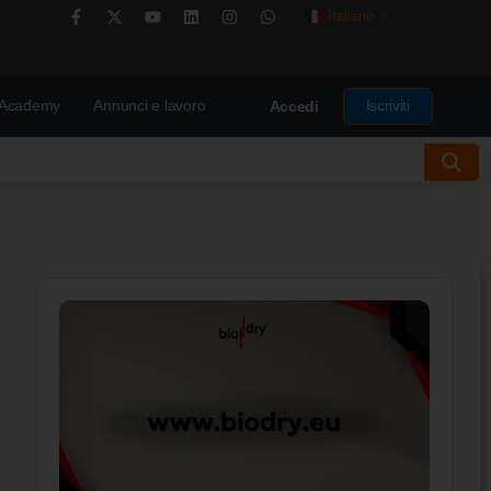
Italiano
▼
Academy
Annunci e lavoro
Iscriviti
Accedi