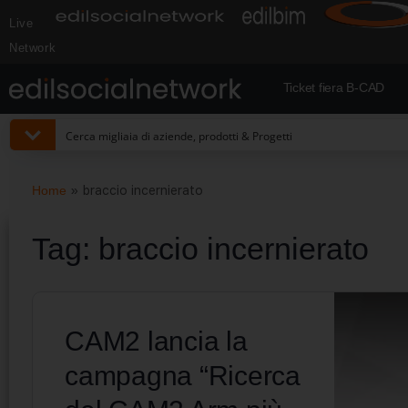
Live
Network
Ticket fiera B-CAD
Home
»
braccio incernierato
Tag:
braccio incernierato
CAM2 lancia la
campagna “Ricerca