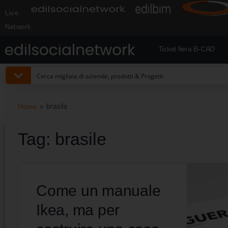
Live
Network
Ticket fiera B-CAD
Home
»
brasile
Tag:
brasile
Come un manuale
Ikea, ma per