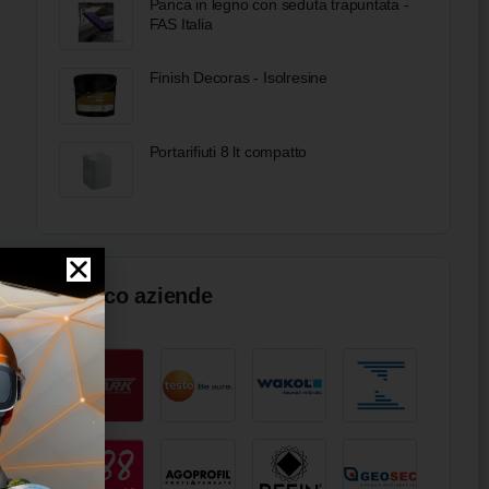
Panca in legno con seduta trapuntata -
FAS Italia
Finish Decoras - Isolresine
Portarifiuti 8 lt compatto
Elenco aziende