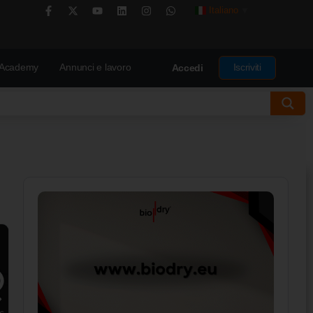
Italiano
▼
Academy
Annunci e lavoro
Iscriviti
Accedi