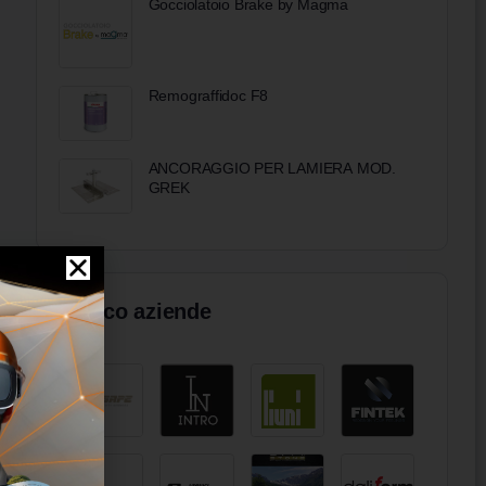
Gocciolatoio Brake by Magma
Remograffidoc F8
ANCORAGGIO PER LAMIERA MOD.
GREK
Elenco aziende