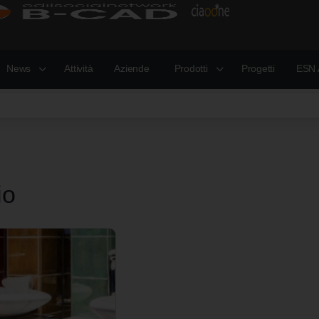
News
Attività
Aziende
Prodotti
Progetti
ESN 
io