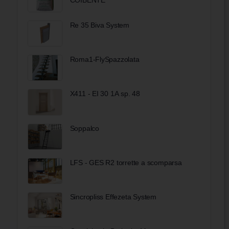
Re 35 Biva System
Roma1-FlySpazzolata
X411 - EI 30 1A sp. 48
Soppalco
LFS - GES R2 torrette a scomparsa
Sincropliss Effezeta System