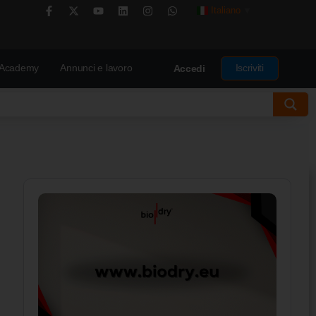
Italiano
▼
Academy
Annunci e lavoro
Iscriviti
Accedi