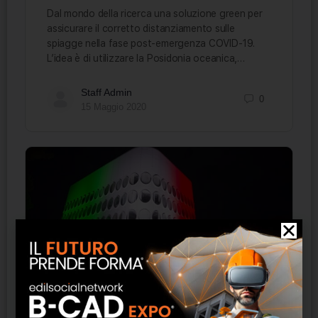
Dal mondo della ricerca una soluzione green per
assicurare il corretto distanziamento sulle
spiagge nella fase post-emergenza COVID-19.
L’idea è di utilizzare la Posidonia oceanica,…
Staff Admin
0
15 Maggio 2020
Il tricolore illumina la facciata della sede
Snaidero a Majano per l’avvio della
nuova fase della ripartenza