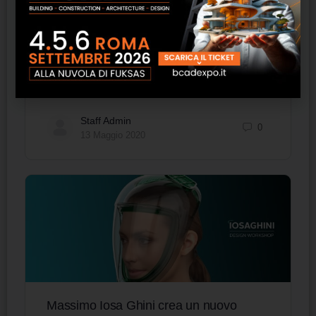
Domenica 3 maggio, il tricolore ha illuminato la
storica sede di Snaidero a Majano (Udine).
L’iconico palazzo Snaidero, disegnato
dall’architetto Mangiarotti negli anni Settanta,
è…
Staff Admin
0
13 Maggio 2020
Massimo Iosa Ghini crea un nuovo