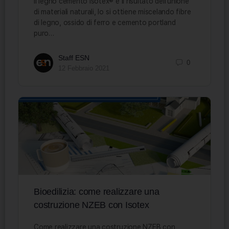
Il legno cemento Isotex® è il risultato dell’unione
di materiali naturali, lo si ottiene miscelando fibre
di legno, ossido di ferro e cemento portland
puro…
Staff ESN
0
12 Febbraio 2021
Bioedilizia: come realizzare una
costruzione NZEB con Isotex
Come realizzare una costruzione NZEB con