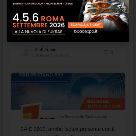
costruttivo, caratteristiche e normative
L’Italia è uno dei Paesi a maggior rischio sismico
del Mediterraneo per la sua posizione geografica,
collocata nella zona di convergenza tra Africa e
Eurasia.…
Staff Admin
0
28 Novembre 2020
SAIE 2020, anche Isotex presente con il