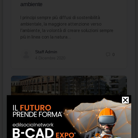
ambiente
I principi sempre più diffusi di sostenibilità
ambientale, la maggiore attenzione verso
l’ambiente, la volontà di creare soluzioni sempre
più in linea con la natura…
Staff Admin
0
4 Dicembre 2020
Edifici antisismici Isotex. Sistema