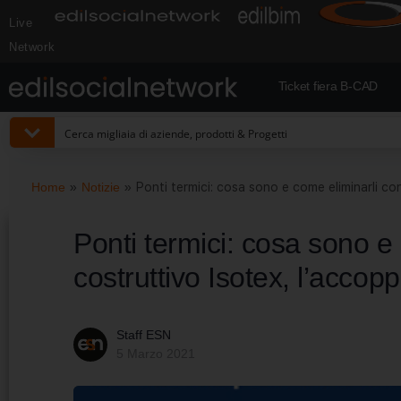
Live
Network
Ticket fiera B-CAD
Home
»
Notizie
»
Ponti termici: cosa sono e come eliminarli con
Ponti termici: cosa sono e 
costruttivo Isotex, l’accopp
Staff ESN
5 Marzo 2021