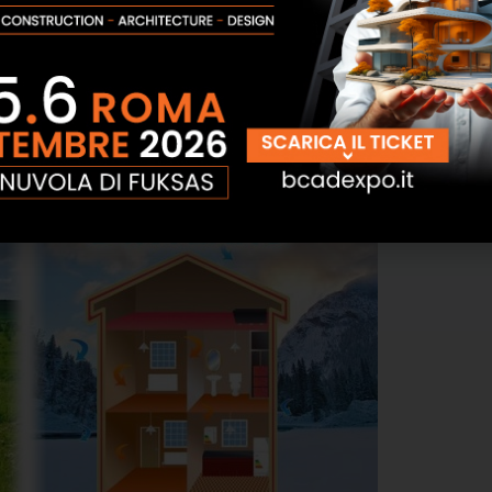
i calore in inverno e di aria fresca in estate, con
bollette. Le dispersioni energetiche, oltre a
ort abitativo.