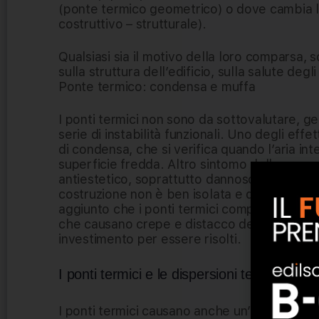
(ponte termico geometrico) o dove cambia l
costruttivo – strutturale).
Qualsiasi sia il motivo della loro comparsa, 
sulla struttura dell’edificio, sulla salute degl
Ponte termico: condensa e muffa
I ponti termici non sono da sottovalutare, 
serie di instabilità funzionali. Uno degli eff
di condensa, che si verifica quando l’aria int
superficie fredda. Altro sintomo della prese
antiestetico, soprattutto dannoso per la salu
costruzione non è ben isolata e quando ci son
aggiunto che i ponti termici comportano dei “
che causano crepe e distacco dell’intonaco
investimento per essere risolti.
I ponti termici e le dispersioni termiche
I ponti termici causano anche un’importante 