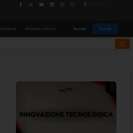
Italiano
▼
Academy
Annunci e lavoro
Iscriviti
Accedi