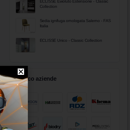
ECLISSE Ewoluto Estensione - Classic
Collection
Sedia ignifuga omologata Salerno - FAS
Italia
ECLISSE Unico - Classic Collection
Elenco aziende