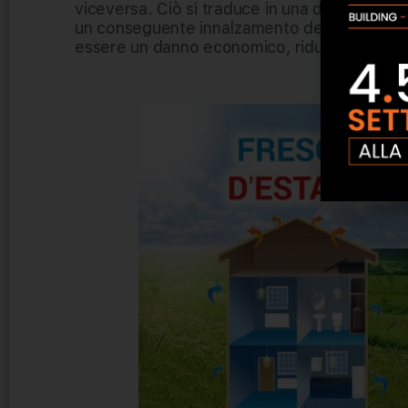
viceversa. Ciò si traduce in una dispersione d
un conseguente innalzamento dei costi nelle 
essere un danno economico, riducono il comf