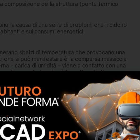
a composizione della struttura (ponte termico
sono la causa di una serie di problemi che incidono
i abitanti e sui consumi energetici.
generano sbalzi di temperatura che provocano una
etti che si può manifestare è la comparsa massiccia
erna – carica di umidità – viene a contatto con una
nza di un ponte termico è la muffa, effetto
te. La muffa, infatti, si forma quando la
o infiltrazioni di acqua o di condensa. A ciò va
piccoli movimenti” nella struttura dell’edificio
. Tutti problemi che richiedono tempo e
dispersione termica dall’interno verso l’esterno e