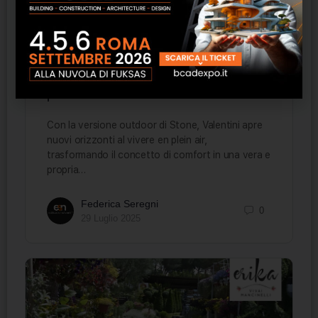
VALENTINI STONE – OUTDOOR: la
pietra miliare del comfort
Con la versione outdoor di Stone, Valentini apre
nuovi orizzonti al vivere en plein air,
trasformando il concetto di comfort in una vera e
propria…
Federica Seregni
0
29 Luglio 2025