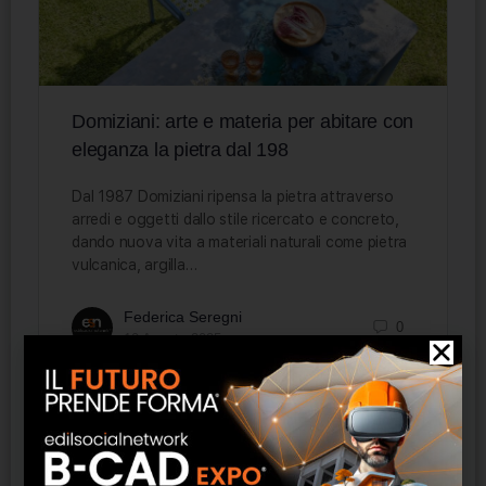
Domiziani: arte e materia per abitare con
eleganza la pietra dal 198
Dal 1987 Domiziani ripensa la pietra attraverso
arredi e oggetti dallo stile ricercato e concreto,
dando nuova vita a materiali naturali come pietra
vulcanica, argilla…
Federica Seregni
0
10 Agosto 2025