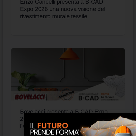
Enzo Cancelli presenta a B-CAD
Expo 2026 una nuova visione del
rivestimento murale tessile
Bovelacci presenta a B-CAD Expo
2026 le sue soluzioni decorative per
l’architettura d’interni e d’esterni