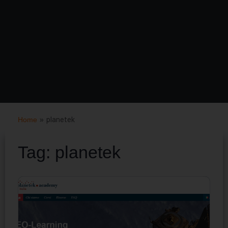
Home
»
planetek
Tag:
planetek