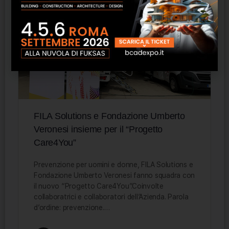
FILA Solutions e Fondazione Umberto
Veronesi insieme per il “Progetto
Care4You”
Prevenzione per uomini e donne, FILA Solutions e
Fondazione Umberto Veronesi fanno squadra con
il nuovo “Progetto Care4You”.Coinvolte
collaboratrici e collaboratori dell’Azienda. Parola
d’ordine: prevenzione.…