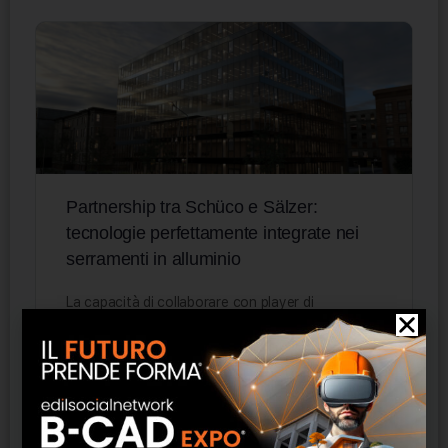
Partnership tra Schüco e Sälzer:
tecnologie perfettamente integrate nei
serramenti in alluminio
La capacità di collaborare con player di
eccellenza e creare hub di progettazione
integrata per offrire prodotti e servizi
all’avanguardia rappresenta un fattore alla base…
Staff ESN
0
21 Marzo 2023