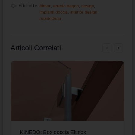
Etichette:
Almar
,
arredo bagno
,
design
,
impianti doccia
,
interior design
,
rubinetteria
Articoli Correlati
KINEDO: Box doccia Ekinox