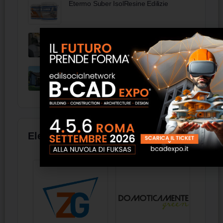
Etermo Suber IsolResine Edilizie
Resina spatolato outdoor ErreLAB
Casa Prefabbricata 115 - Norges Hus
Elenco aziende