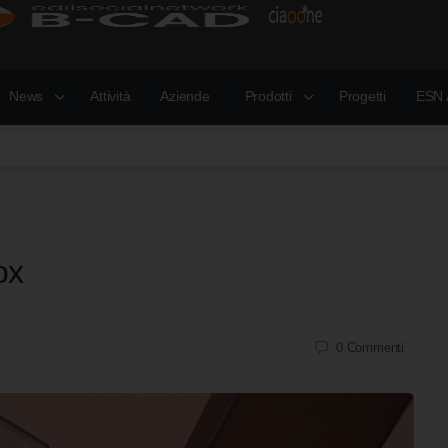
News
Attività
Aziende
Prodotti
Progetti
ESN 
ox
0
Commenti