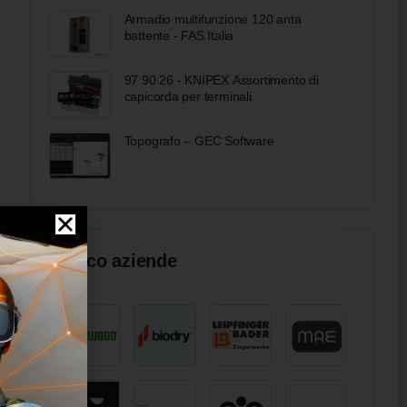
Armadio multifunzione 120 anta
battente - FAS Italia
97 90 26 - KNIPEX Assortimento di
capicorda per terminali
Topografo – GEC Software
Elenco aziende