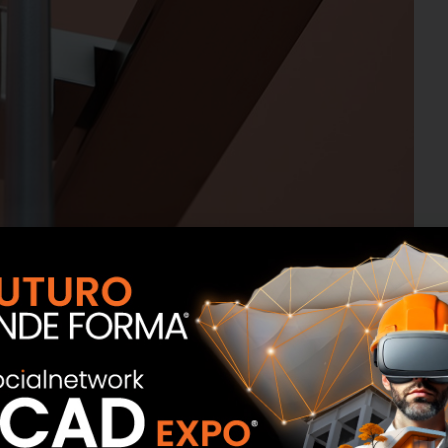
e cristallo 6 mm) che con
anta scorrevole
(spessore
oluzione dalle linee definite e che vede nell’essenzialità
anta battente, Kinedo presenta la nuova
chiusura
e è essenziale per un box doccia dall’estetica così