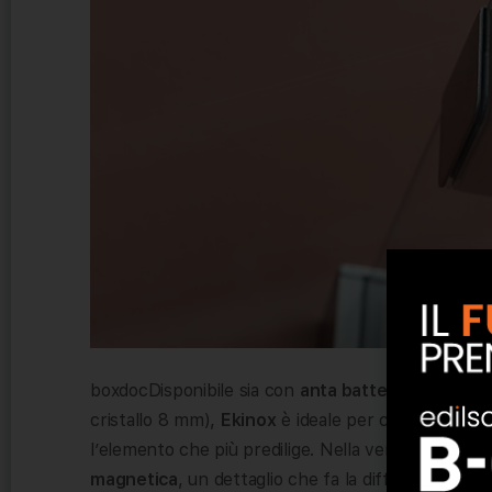
boxdocDisponibile sia con
anta battente
(spessor
cristallo 8 mm),
Ekinox
è ideale per chi cerca una s
l’elemento che più predilige. Nella versione con 
magnetica
, un dettaglio che fa la differenza e ch