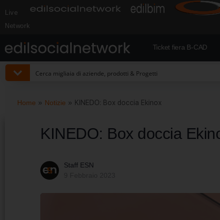
Live
Network
Ticket fiera B-CAD
Home
»
Notizie
»
KINEDO: Box doccia Ekinox
KINEDO: Box doccia Ekin
Staff ESN
9 Febbraio 2023