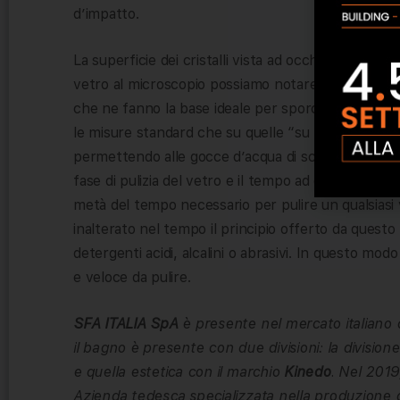
d’impatto.
La superficie dei cristalli vista ad occhio nudo si 
vetro al microscopio possiamo notare imperfezioni
che ne fanno la base ideale per sporco e calcare.
le misure standard che su quelle “su misura”) tut
permettendo alle gocce d’acqua di scivolare velocem
fase di pulizia del vetro e il tempo ad essa dedicato.
metà del tempo necessario per pulire un qualsiasi
inalterato nel tempo il principio offerto da questo
detergenti acidi, alcalini o abrasivi. In questo mod
e veloce da pulire.
SFA ITALIA SpA
è presente nel mercato italiano d
il bagno è presente con due divisioni: la divisione
e quella estetica con il marchio
Kinedo
. Nel 201
Azienda tedesca specializzata nella produzione d