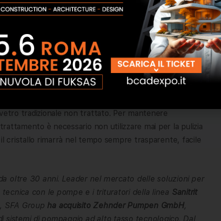
presenta liscia ed uniforme, ma se osserviamo le lastre di
 superficiali con la presenza di numerose micro porosità,
 Grazie al trattamento
“Easy Clean”
(disponibile sia per
te queste micro porosità e imperfezioni vengono chiuse,
ente sulla superficie del vetro trattato, facilitando la
 I cristalli trattati con
“Easy Clean”
si puliscono con la
 vetro tradizionale non trattato. Per mantenere
 trattamento è necessario non utilizzare mai per la pulizia
o il cristallo rimarrà nel tempo sempre trasparente, facile
a oltre 30 anni. Leader nel mercato delle soluzioni per
 tecnica con le pompe e i trituratori della linea
Sanitrit
9, SFA Group
ha acquisito Zehnder Pumpen GmbH
,
i sistemi di pompaggio ad alto tasso tecnologico. Dal