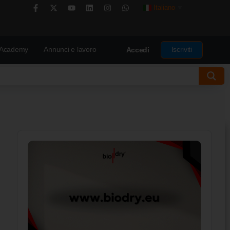
Italiano
▼
Academy
Annunci e lavoro
Iscriviti
Accedi