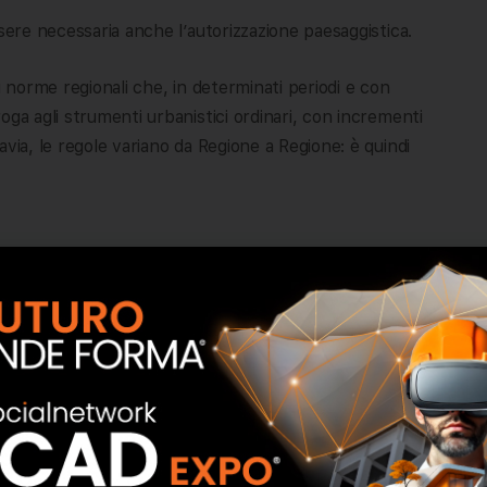
sere necessaria anche l’autorizzazione paesaggistica.
i norme regionali che, in determinati periodi e con
oga agli strumenti urbanistici ordinari, con incrementi
via, le regole variano da Regione a Regione: è quindi
iversi fattori.
ia massima. Se l’edificio ha già raggiunto l’indice di
e non essere ammesso.
massime previste rispetto al piano stradale.