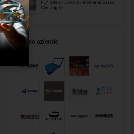
FLY Solaio - Costruzioni Generali Basso
Cav. Angelo
Elenco aziende