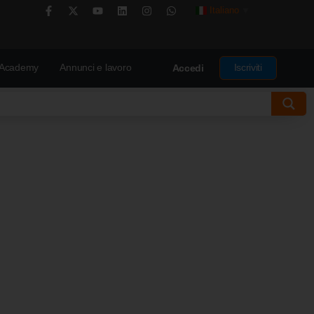
Italiano
▼
Academy
Annunci e lavoro
Iscriviti
Accedi