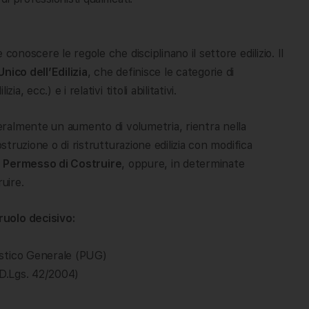
conoscere le regole che disciplinano il settore edilizio. Il
ico dell’Edilizia
, che definisce le categorie di
, ecc.) e i relativi titoli abilitativi.
ralmente un aumento di volumetria, rientra nella
struzione o di ristrutturazione edilizia con modifica
l
Permesso di Costruire
, oppure, in determinate
uire.
uolo decisivo:
istico Generale (PUG)
 (D.Lgs. 42/2004)