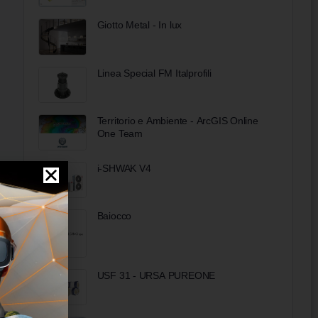
Giotto Metal - In lux
Linea Special FM Italprofili
Territorio e Ambiente - ArcGIS Online
One Team
i-SHWAK V4
Baiocco
USF 31 - URSA PUREONE