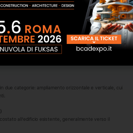
istanze dai confini e dagli altri fabbricati, anche secondo
o, le possibilità di intervento possono essere fortemente
iniziativa, è essenziale verificare presso l’ufficio tecnico
 in due categorie: ampliamento orizzontale e verticale, cui
ti.
)
ostato all’edificio esistente, generalmente verso il