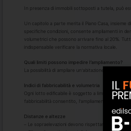
In presenza di immobili sottoposti a tutela, può es
Un capitolo a parte merita il Piano Casa, insieme d
specifiche condizioni, consente ampliamenti in der
volumetrici che possono arrivare fino al 20%. Tutta
indispensabile verificare la normativa locale.
Quali limiti possono impedire l’ampliamento?
La possibilità di ampliare un’abitazione dipende da d
Indici di fabbricabilità e volumetria
Ogni lotto edificabile è soggetto a limiti di volumetr
fabbricabilità consentito, l’ampliamento potrebb
Distanze e altezze
– Le sopraelevazioni devono rispettare le altezze 