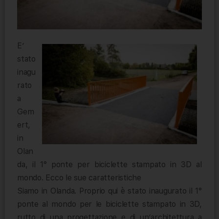
E’
stato
inagu
rato
a
Gem
ert,
in
Olan
da, il 1° ponte per biciclette stampato in 3D al
mondo. Ecco le sue caratteristiche
Siamo in Olanda. Proprio qui è stato inaugurato il 1°
ponte al mondo per le biciclette stampato in 3D,
rutto di una progettazione e di un’architettura a