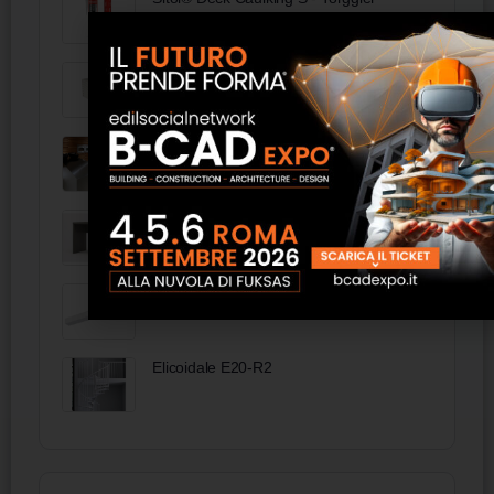
FDK100 - FRAL
Ector MP R&R Group
Scrivania da 140 cm profondità 50 -
FAS Italia
Vector L - D 9730 OP
Elicoidale E20-R2