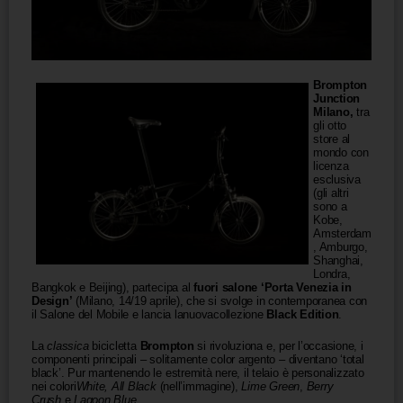
Brompton
Junction
Milano,
tra
gli otto
store al
mondo con
licenza
esclusiva
(gli altri
sono a
Kobe,
Amsterdam
, Amburgo,
Shanghai,
Londra,
Bangkok e Beijing), partecipa al
fuori salone ‘Porta Venezia in
Design’
(Milano, 14/19 aprile), che si svolge in
contemporanea con
il Salone del Mobile e lancia lanuovacollezione
Black Edition
.
La
classica
bicicletta
Brompton
si rivoluziona e, per l’occasione, i
componenti principali – solitamente color argento – diventano ‘total
black’. Pur mantenendo le estremità nere, il telaio è personalizzato
nei colori
White, All Black
(nell’immagine),
Lime Green
,
Berry
Crush
e
Lagoon Blue
.