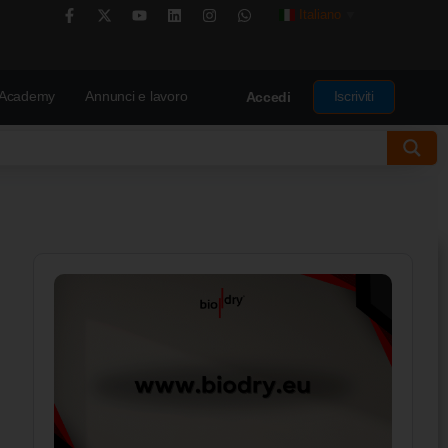
Italiano
▼
Academy
Annunci e lavoro
Iscriviti
Accedi