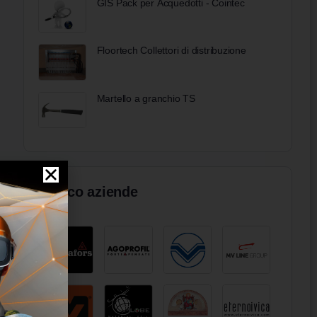
GIS Pack per Acquedotti - Cointec
Floortech Collettori di distribuzione
Martello a granchio TS
Elenco aziende