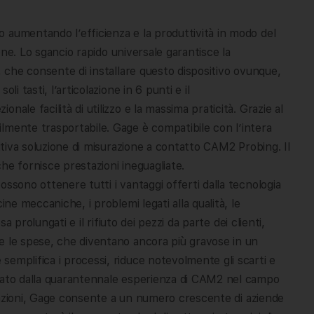
 aumentando l’efficienza e la produttività in modo del
ione. Lo sgancio rapido universale garantisce la
, che consente di installare questo dispositivo ovunque,
i tasti, l’articolazione in 6 punti e il
ale facilità di utilizzo e la massima praticità. Grazie al
lmente trasportabile. Gage è compatibile con l’intera
uitiva soluzione di misurazione a contatto CAM2 Probing. Il
 che fornisce prestazioni ineguagliate.
ssono ottenere tutti i vantaggi offerti dalla tecnologia
ine meccaniche, i problemi legati alla qualità, le
sa prolungati e il rifiuto dei pezzi da parte dei clienti,
e le spese, che diventano ancora più gravose in un
emplifica i processi, riduce notevolmente gli scarti e
rtato dalla quarantennale esperienza di CAM2 nel campo
estazioni, Gage consente a un numero crescente di aziende