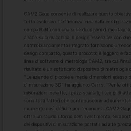
CAM2 Gage consente di realizzare questo obiettivo
tutto esclusivo. L’efficienza inizia dalla configuraz
compatibilità con una serie di opzioni di montaggio
anche sulla macchina. Il design essenziale con due sol
controbilanciamento integrato forniscono un’eccezion
design compatto, questo prodotto è leggero e faci
linea di software di metrologia CAM2, tra cui l’int
risultato è un sofisticato dispositivo di metrologia
“Le aziende di piccole e medie dimensioni adesso po
di misurazione 3D” ha aggiunto Carris. “Per le offic
misurazioni inesatte, i pezzi scartati, i tempi di atte
sono tutti fattori che contribuiscono ad aumentar
momento così difficile per l’economia. CAM2 Gage s
offre un rapido ritorno dell’investimento. Suppo
dei dispositivi di misurazione portatili ad alte pr