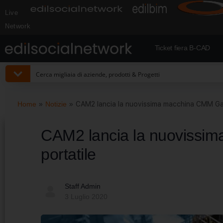
Live
Network
Ticket fiera B-CAD
Home
»
Notizie
»
CAM2 lancia la nuovissima macchina CMM Ga
CAM2 lancia la nuoviss
portatile
Staff Admin
3 Luglio 2020