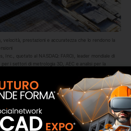
, velocità, prestazioni e accuratezza che lo rendono la
ensioni
es, Inc., quotato al NASDAQ: FARO), leader mondiale di
 per i settori di metrologia 3D, AEC e analisi per la
 della sua macchina di misurazione a coordinate (CMM)
: CAM2 Gage. Ideale per le aziende di piccole e medie
ione, Gage è il dispositivo CAM2® Arm portatile più
che consente alle officine meccaniche di eseguire le
rre i costi di calibrazione e l’ingombro, in quanto
micrometri e altimetri, fornendo una portata superiore del