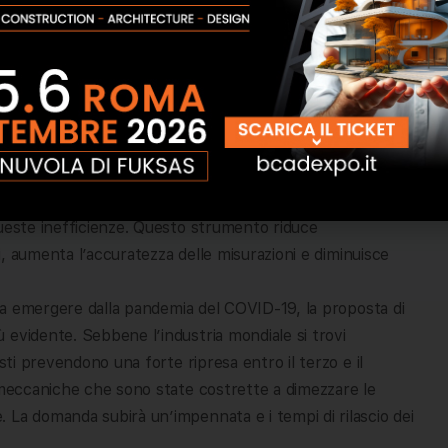
ecedente. Leggero e portatile ma con la precisione di
dispositivo da officina, Gage si configura in pochi
ati di qualità grazie alla flessibilità eccezionale, con un
tività.
ore, la precisione, la portabilità, la velocità e la
ael Carris, Ph.D, vicepresidente del reparto Product
eccaniche utilizzano macchine CMM fisse costose e
 di spazio nell’officina o utilizzano numerosi strumenti
queste inefficienze. Questo strumento riduce
ni, aumenta l’accuratezza delle misurazioni e diminuisce
no a emergere dalla pandemia del COVID-19, la proposta di
 evidente. Sebbene l’industria mondiale si trovi
sti prevendono una forte ripresa entro il terzo e il
e meccaniche che sono state costrette a dimezzare le
 La domanda subirà un’impennata e i tempi di rilascio dei