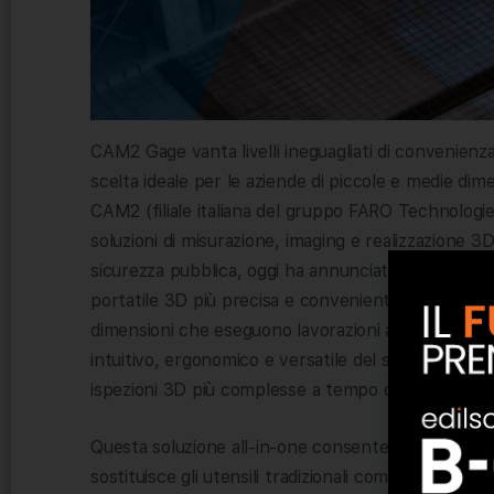
CAM2 Gage vanta livelli ineguagliati di convenienza
scelta ideale per le aziende di piccole e medie dim
CAM2 (filiale italiana del gruppo FARO Technologi
soluzioni di misurazione, imaging e realizzazione 3D
sicurezza pubblica, oggi ha annunciato il rilascio
portatile 3D più precisa e conveniente della serie
dimensioni che eseguono lavorazioni ad alta precis
intuitivo, ergonomico e versatile del suo genere, 
ispezioni 3D più complesse a tempo di record.
Questa soluzione all-in-one consente inoltre di ridu
sostituisce gli utensili tradizionali come calibri, 