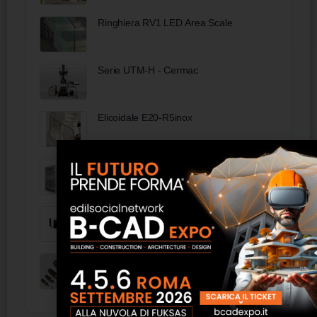
Ringhiera RV1 LED Area Scale
Serie UTM-H - Cermac
Elicoidale E20-R5inox
Wolf KG flex pool
A1040 mira 3D Novatest
Tappo di chiusura Mu Elto