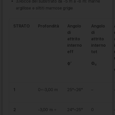
3.Rocce del substrato da -5 m a -8 m: marne
argillose e siltiti marnose grigie
STRATO
Profondità
Angolo
Angolo
di
di
attrito
attrito
interno
interno
eff
tot
φ’
Φ
u
1
0÷-3,00 m
25°÷26°
–
2
-3,00 m ÷
24°÷25°
0