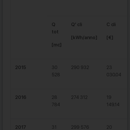
Q
Q’ cli
C cli
tot
[kWh/anno]
[€]
[mc]
2015
30
290 932
23
528
030.04
2016
28
274 312
19
784
149.14
2017
31
299 576
20