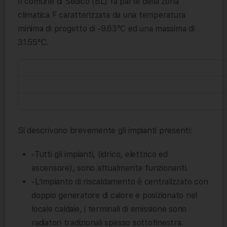
Il comune di Sedico (BL) fa parte della zona
climatica F caratterizzata da una temperatura
minima di progetto di -9.63°C ed una massima di
31.55°C.
Si descrivono brevemente gli impianti presenti:
-Tutti gli impianti, (idrico, elettrico ed
ascensore), sono attualmente funzionanti.
-L’impianto di riscaldamento è centralizzato con
doppio generatore di calore e posizionato nel
locale caldaie, i terminali di emissione sono
radiatori tradizionali spesso sottofinestra.