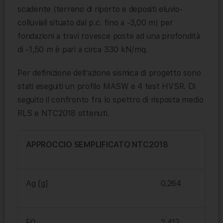
scadente (terreno di riporto e depositi eluvio-
colluviali situato dal p.c. fino a -3,00 m) per
fondazioni a travi rovesce poste ad una profondità
di -1,50 m è pari a circa 330 kN/mq.
Per definizione dell’azione sismica di progetto sono
stati eseguiti un profilo MASW e 4 test HVSR. Di
seguito il confronto fra lo spettro di risposta medio
RLS e NTC2018 ottenuti.
APPROCCIO SEMPLIFICATO NTC2018
Ag [g]
0.264
F0
2.412