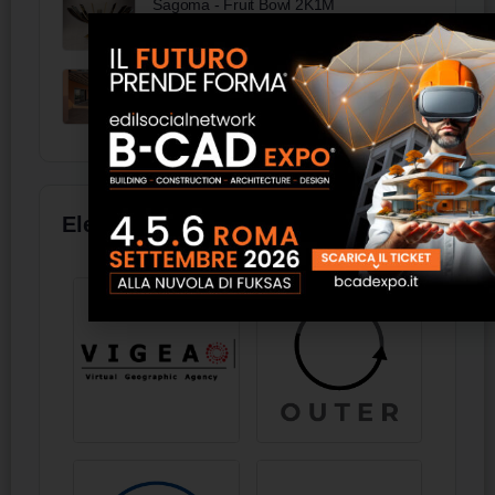
Sagoma - Fruit Bowl 2K1M
Pergola R128 pergotesa BT Group
Elenco aziende