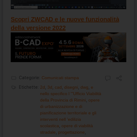
Scopri ZWCAD e le nuove funzionalità
della versione 2022
Categorie:
Comunicati stampa
Etichette:
2d
,
3d
,
cad
,
disegni
,
dwg
,
e
nello specifico l '"Ufficio Viabilità
della Provincia di Rimini
,
opere
di urbanizzazione e di
pianificazione territoriale e gli
interventi nell 'edilizia
scolastica
,
opere di viabilità
stradale
,
progettazione
,