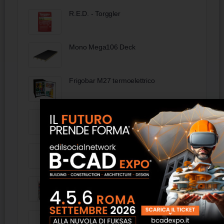
R.E.D. - Torggler
Mono Mega106 Deck
Frigobar M27 termoelettrico
Acryl 10 - Torggler
Poltroncina omologata ignifuga Assisi -
FAS Italia
Eurostone Bond
Armadio a mensole con portavaligia -
FAS Italia