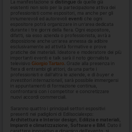
La manifestazione si
distingue
da quelle già
esistenti non solo per la partecipazione attiva dei
professionisti come espositori, ma anche per gli
innumerevoli ed autorevoli
eventi
che ogni
espositore potrà organizzare in un’area dedicata
durante i tre giorni della fiera. Ogni espositore,
difatti, sia esso azienda o professionista, avrà a
disposizione anche un’area annessa da adibire
esclusivamente ad attività formative e prove
pratiche dei materiali. Ideatore e moderatore dei più
importanti eventi e talk sarà il noto giornalista
televisivo
.
Grazie alla presenza in
Giorgio Tartaro
fiera di entrambi gli attori, da una parte i
professionisti e dall’altra le aziende, e di
buyer e
investitori internazionali
, sarà possibile immergersi
in appuntamenti di formazione continua,
confrontarsi con i competitor e concretizzare
nuovi accordi commerciali.
Saranno quattro i principali settori espositivi
presenti nei padiglioni di Edilsocialexpo:
Architettura e Interior design
,
Edilizia e materiali
,
Impianti e climatizzazione
,
Software e BIM
. Dato il
carattere innovativo e dinamico dell’evento, si