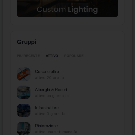
Gruppi
ATTIVO
PIÙ RECENTE
POPOLARE
Cerco e offro
attivo 20 ore fa
Alberghi & Resort
attivo un giorno fa
Infrastrutture
attivo 3 giorni fa
Ristorazione
attivo una settimana fa