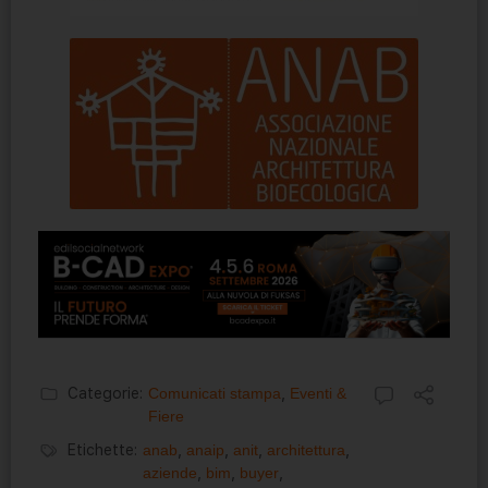
Categorie:
Comunicati stampa
,
Eventi &
Fiere
Etichette:
anab
,
anaip
,
anit
,
architettura
,
aziende
,
bim
,
buyer
,