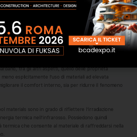
bili appartenenti alla classe energetica G risulta ancora la
celerazione della qualità energetica degli immobili
 ben distanti dagli obiettivi fissati dall’Unione Europea
rre l’impatto energetico degli edifici vi è il rifacimento
iche dei sistemi di copertura, può avere un impatto
rdano, tra gli altri aspetti, quello delle proprietà
 meno esplicitamente l’uso di materiali ad elevata
migliorare il comfort interno, sia per ridurre il fenomeno
ool materials sono in grado di riflettere l’irradiazione
nergia termica nell’infrarosso. Possiedono quindi
tà termica che consente al materiale di raffreddarsi nella
no.