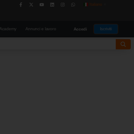
Italiano
▼
Academy
Annunci e lavoro
Iscriviti
Accedi