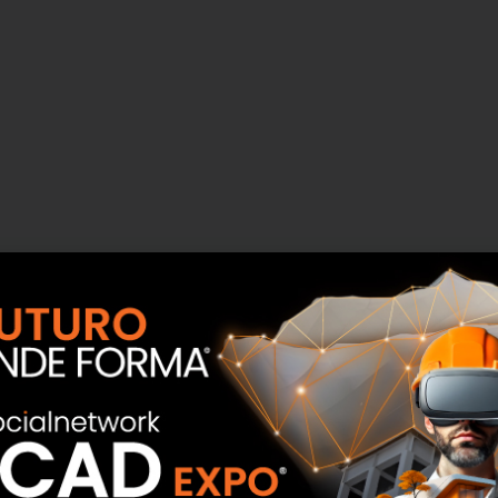
endo impone la ricerca di soluzioni concrete e
cesso di realizzazione e trasformazione degli edifici al
soprattutto in Italia. Ecco che intervenire sulla
one per la sua funzione strutturale e protettiva
mi e affrontare il caro bollette.