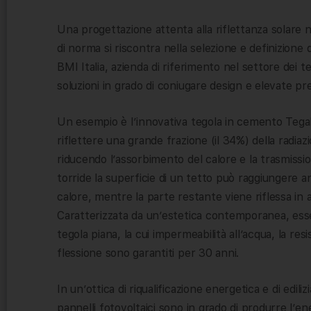
Una progettazione attenta alla riflettanza solare 
di norma si riscontra nella selezione e definizione
BMI Italia, azienda di riferimento nel settore dei t
soluzioni in grado di coniugare design e elevate pr
Un esempio è l’innovativa tegola in cemento Tegal
riflettere una grande frazione (il 34%) della radiaz
riducendo l’assorbimento del calore e la trasmission
torride la superficie di un tetto può raggiungere
calore, mentre la parte restante viene riflessa in a
Caratterizzata da un’estetica contemporanea, essen
tegola piana, la cui impermeabilità all’acqua, la resis
flessione sono garantiti per 30 anni.
In un’ottica di riqualificazione energetica e di edili
pannelli fotovoltaici sono in grado di produrre l’en