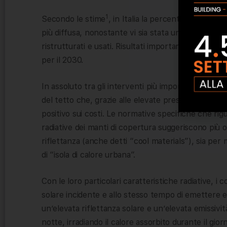
1
Secondo le stime
, in Italia la percentuale di immo
più diffusa, nonostante vi sia stata una parziale ac
ristrutturati e usati. Risultati importanti ma ancora
per il 2030.
In assoluto tra gli interventi più importanti per ridu
del tetto che, grazie alle elevate prestazioni tecn
positivo sui costi. Le normative specifiche che rigua
radiative dei manti di copertura suggeriscono più o
riflettanza (anche detti “cool materials”), sia per 
di “isola di calore urbana”.
Con le loro particolari caratteristiche radiative, i c
solare incidente e allo stesso tempo di emettere e
un’elevata riflettanza solare e un’elevata emissivi
notte, irradiando il calore assorbito durante il gior