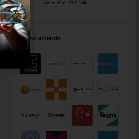
e vetro doré - FAS Italia
Elenco aziende