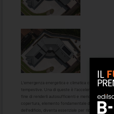
L’emergenza energetica e climatica che stiamo viv
tempestive. Una di queste è l’accelerazione del pro
fine di renderli autosufficienti e meno energivori, 
copertura, elemento fondamentale di ogni costruzi
dell’edificio, diventa essenziale per ridurre i consu