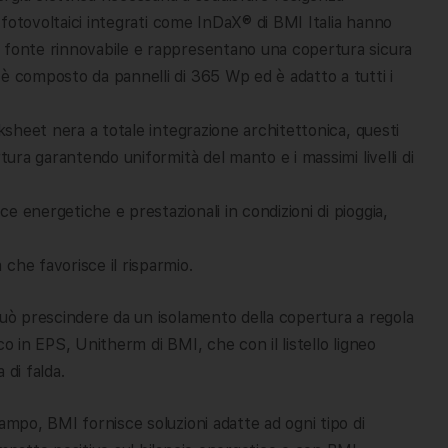
i fotovoltaici integrati come InDaX® di BMI Italia hanno
a fonte rinnovabile e rappresentano una copertura sicura
è composto da pannelli di 365 Wp ed è adatto a tutti i
cksheet nera a totale integrazione architettonica, questi
tura garantendo uniformità del manto e i massimi livelli di
e energetiche e prestazionali in condizioni di pioggia,
che favorisce il risparmio.
può prescindere da un isolamento della copertura a regola
co in EPS, Unitherm di BMI, che con il listello ligneo
 di falda.
ampo, BMI fornisce soluzioni adatte ad ogni tipo di