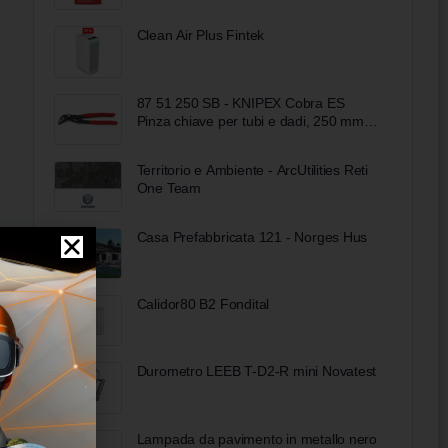
Clean Air Plus Fintek
87 51 250 SB - KNIPEX Cobra ES
Pinza chiave per tubi e dadi, 250 mm
(Copia)
Territorio e Ambiente - ArcUtilities Reti
One Team
Casa Prefabbricata 121 - Norges Hus
Calidor80 B2 Fondital
Durometro LEEB T-D2-R mini Novatest
Lampada da pavimento in metallo nero