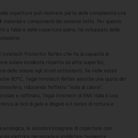
nelle coperture può risolvere parte della complessità che
 di materiali e componenti del sistema tetto. Per questo
etti a falde e delle coperture piane, ha sviluppato delle
estazione.
 Innotech Protector Reflex che ha la capacità di
ione solare incidente rispetto ad altre superfici,
e dello stesso agli strati sottostanti. Se nelle estati
 anche 80°C, Tegal Innotech Reflex assorbe una quota del
tmosfera, riducendo l’effetto “isola di calore”.
ziale e raffinata, Tegal Innotech di BMI Italia è una
tenza ai cicli di gelo e disgelo e il carico di rottura e
zia ecologica, le soluzioni integrate di coperture con
ergia elettrica necessaria a soddisfare l’esigenza