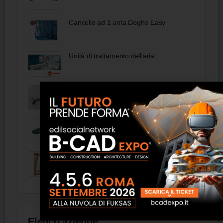
Cancello ad 1 anta Doghe Easy
Unità di trattamento dell'aria
NAMF01001 / Martello Akifix
Sandali e Poggiamano Chiodati SK
Tools
Ferramenta per bilici
Elenco aziende