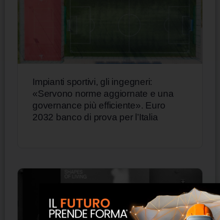
Impianti sportivi, gli ingegneri:
«Servono norme aggiornate e una
governance più efficiente». Euro
2032 banco di prova per l’Italia