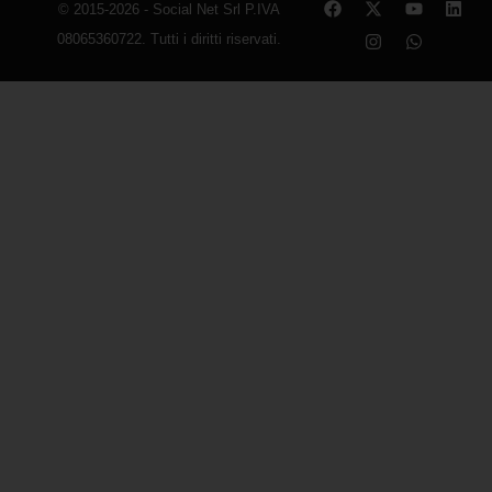
© 2015-2026 - Social Net Srl P.IVA
08065360722. Tutti i diritti riservati.