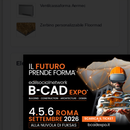
Ventilcassaforma Aermec
Zerbino personalizzabile Floormad
Elenco aziende