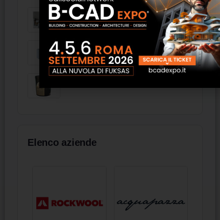
Pannello decorativo impermeabile -
FAS Italia
FSW63 - FRAL
PRIMER WATER
Elenco aziende