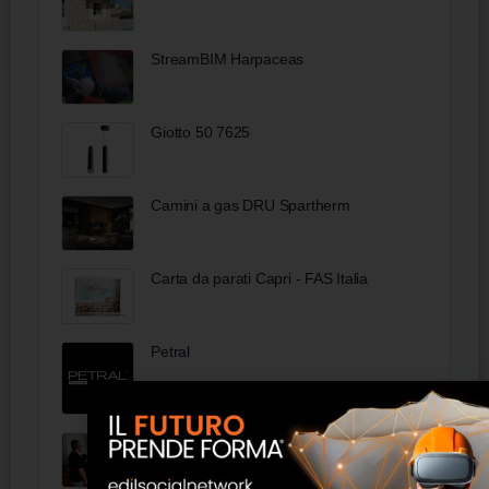
StreamBIM Harpaceas
Giotto 50 7625
Camini a gas DRU Spartherm
Carta da parati Capri - FAS Italia
Petral
Formazione personalizzata – GEC
Software