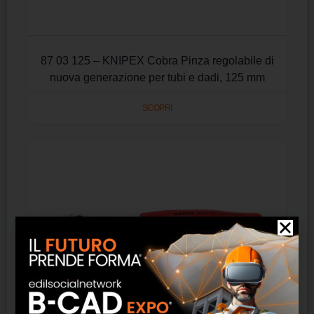
87 03 125 – KNIPEX Cobra Pinza regolabile di
nuova generazione per tubi e dadi, 125 mm
SCOPRI