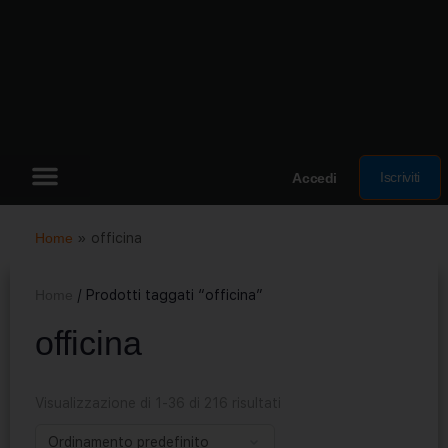
Iscriviti
Accedi
Home
»
officina
Home
/ Prodotti taggati “officina”
officina
Visualizzazione di 1-36 di 216 risultati